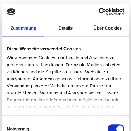
25. Februar 2014 -
Allgemein
Neugestaltung des Logos und der
Zustimmung
Details
Über Cookies
Internetseite
Mit dem neuen Jahr möchte sich die
Dreuße GmbH
Diese Webseite verwendet Cookies
auch mit einem neuen Aussehen der digitalen
Medien präsentieren. Wir haben unser Logo
Wir verwenden Cookies, um Inhalte und Anzeigen zu
erneuern lassen und es in einem moderieren,
personalisieren, Funktionen für soziale Medien anbieten
schlichteren Stil gestalten lassen. Dabei sind wir aber
zu können und die Zugriffe auf unsere Website zu
unserer Hausfarbe treu geblieben.
analysieren. Außerdem geben wir Informationen zu Ihrer
Verwendung unserer Website an unsere Partner für
(mehr …)
soziale Medien, Werbung und Analysen weiter. Unsere
Partner führen diese Informationen möglicherweise mit
weiteren Daten zusammen, die Sie ihnen bereitgestellt
haben oder die sie im Rahmen Ihrer Nutzung der Dienste
gesammelt haben.
Einwilligungsauswahl
Notwendig