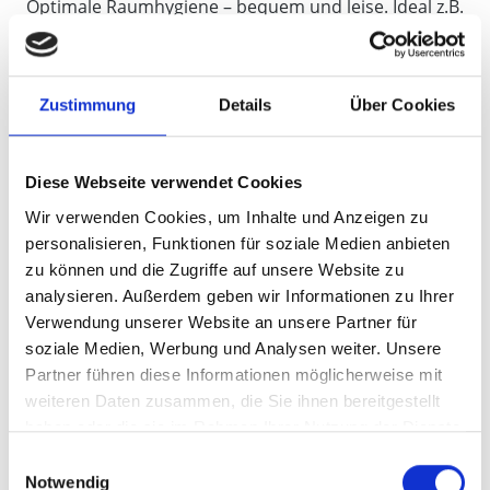
Optimale Raumhygiene – bequem und leise. Ideal z.B.
für Allergiker durch absolut unbelastete Atemluft.Bei
einem herkömmlichen Staubsauger wird zwar vorne
der gesamte Staub angesaugt, hinten jedoch der mit
Zustimmung
Details
Über Cookies
Viren und Bakterien belastete Mikrostaub wieder
hinausgeblasen. Dieser lässt sich schwebend überall
nieder.
Diese Webseite verwendet Cookies
Beim Zentralstaubsaugen werden
Pollen, Viren,
Wir verwenden Cookies, um Inhalte und Anzeigen zu
Bakterien
und
Staub
über ein spezielles
personalisieren, Funktionen für soziale Medien anbieten
Rohrsystem komplett aus dem Raum entfernt.
zu können und die Zugriffe auf unsere Website zu
In der Zentraleinheit (z.B. im Keller installiert) wird
analysieren. Außerdem geben wir Informationen zu Ihrer
der Grobschmutz ausgefiltert und die
Verwendung unserer Website an unsere Partner für
mikrostaubbelastete Luft ins Freie geleitet.
soziale Medien, Werbung und Analysen weiter. Unsere
Partner führen diese Informationen möglicherweise mit
weiteren Daten zusammen, die Sie ihnen bereitgestellt
haben oder die sie im Rahmen Ihrer Nutzung der Dienste
gesammelt haben.
Einwilligungsauswahl
Notwendig