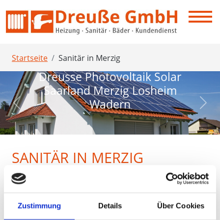
Startseite
Sanitär in Merzig
Dreusse Photovoltaik Solar
Saarland Merzig Losheim
Wadern
Previous
Next
SANITÄR IN MERZIG
Regenwassernutzung
Sanitärinstallationen
Schöne Bäder
Zustimmung
Details
Über Cookies