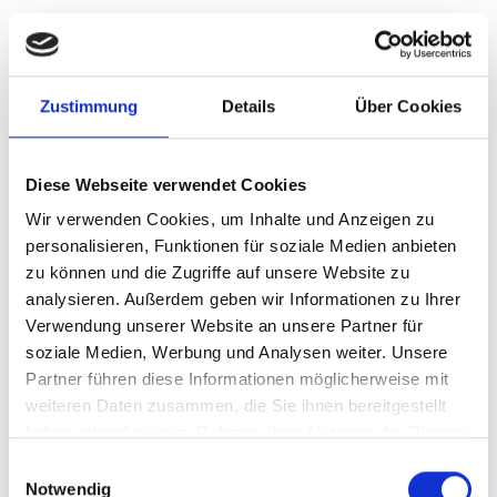
25. Februar 2014 -
Allgemein
Neugestaltung des Logos und der
Zustimmung
Details
Über Cookies
Internetseite
Mit dem neuen Jahr möchte sich die
Dreuße GmbH
Diese Webseite verwendet Cookies
auch mit einem neuen Aussehen der digitalen
Medien präsentieren. Wir haben unser Logo
Wir verwenden Cookies, um Inhalte und Anzeigen zu
erneuern lassen und es in einem moderieren,
personalisieren, Funktionen für soziale Medien anbieten
schlichteren Stil gestalten lassen. Dabei sind wir aber
zu können und die Zugriffe auf unsere Website zu
unserer Hausfarbe treu geblieben.
analysieren. Außerdem geben wir Informationen zu Ihrer
Verwendung unserer Website an unsere Partner für
(mehr …)
soziale Medien, Werbung und Analysen weiter. Unsere
Partner führen diese Informationen möglicherweise mit
weiteren Daten zusammen, die Sie ihnen bereitgestellt
haben oder die sie im Rahmen Ihrer Nutzung der Dienste
gesammelt haben.
Einwilligungsauswahl
Notwendig